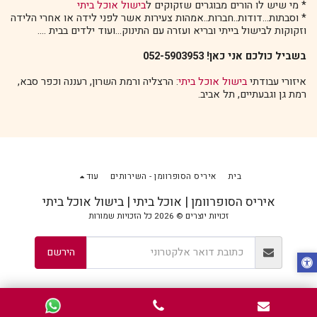
* מי שיש לו הורים מבוגרים שזקוקים ל
בישול אוכל ביתי
* וסבתות...דודות..חברות..אמהות צעירות אשר לפני לידה או אחרי הלידה
וזקוקות לבישול בייתי ובריא ועזרה עם התינוק...ועוד ילדים בבית ....
בשביל כולכם אני כאן! 052-5903953
איזורי עבודתי
בישול אוכל ביתי
: הרצליה ורמת השרון, רעננה וכפר סבא,
רמת גן וגבעתיים, תל אביב.
בית
איריס הסופרוומן - השירותים
עוד
איריס הסופרוומן | אוכל ביתי | בישול אוכל ביתי
זכויות יוצרים © 2026 כל הזכויות שמורות
הירשם