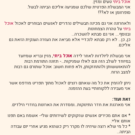
אוכל ביתי
טעים ומזין.
אני המבשלת הפרטית שלכם שמגיעה אליכם הביתה לבשל.
סופרוומן או לא??!
ולאחרונה אני גם מכינה תבשילים נהדרים לאנשים הבוחרים לאכול
אוכל
ביתי
על טהרת הצמחונות.
ובנוסף.... אני גם סבתא להשכרה...
כן, כן... לא רק סבתא לנכדיי אלא מביאה את העזרה הענקית הזאת גם
אליכם.
אני מבשלת ליולדות לאחר לידה
אוכל ביתי
, מזין ובריא שמיועד
במיוחד לשלב הזה וגם לאלו שמניקות...- תזונה התורמת רבות
להתאוששותן ולהתחזקותן, ולא פחות חשוב: אוכל שתורם גם רבות
למצב הרוח.
ניתן להזמין את כל מה שאתם רוצים לאכול מתוך תפריט מודפס אשר
אני מעבירה ללקוחותיי בעת ההזמנה.
זאת ועוד:
אני מארגנת את חדר התינוקות...ומסדרת את הארונות בחדרי הילדים.
* אם אתם מכירים אנשים שזקוקים לשירותים שלי- אשמח באם תפנו
אותם אליי.
* כל מי שלא רוצה שיהיה לו מקרר ריק כשהוא מגיע אחרי יום עבודה
הביתה...